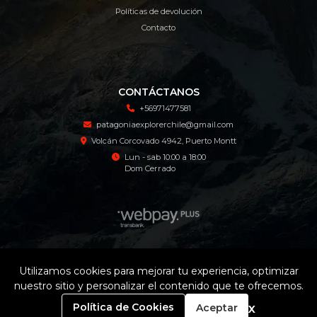
Políticas de devolución
Contacto
CONTÁCTANOS
+56971477581
patagoniaexplorerchile@gmail.com
Volcán Corcovado 4942, Puerto Montt
Lun - sab 10:00 a 18:00
Dom Cerrado
Patagonia Explorer Tienda Online © 2026
Utilizamos cookies para mejorar tu experiencia, optimizar
¿Te gusta mi tienda? Yo vendo con
Bsale
nuestro sitio y personalizar el contenido que te ofrecemos.
0
x
Política de Cookies
Aceptar