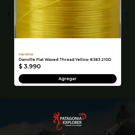
Hareline
Se
Danville Flat Waxed Thread Yellow #383 210D
CA
$ 3.990
$
Agregar