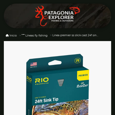
Linea premier ss slick cast 24f sink tip 350 gr
Inicio
Líneas fly fishing