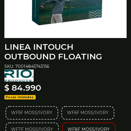
LINEA INTOUCH
OUTBOUND FLOATING
SKU: 70014845743156
$ 84.990
Pocas Unidades.
WF5F MOSS/IVORY
WF6F MOSS/IVORY
WF7F MOSS/IVORY
WF8F MOSS/IVORY