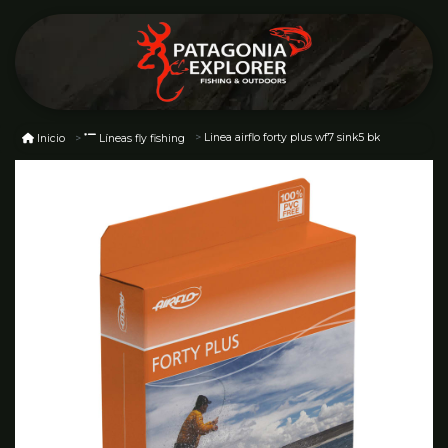
Linea airflo forty plus wf7 sink5 bk
Inicio
Líneas fly fishing