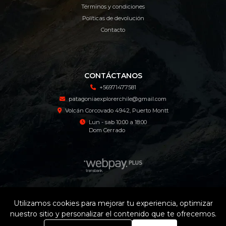
Términos y condiciones
Políticas de devolución
Contacto
CONTÁCTANOS
+56971477581
patagoniaexplorerchile@gmail.com
Volcán Corcovado 4942, Puerto Montt
Lun - sab 10:00 a 18:00
Dom Cerrado
Patagonia Explorer Tienda Online © 2026
Utilizamos cookies para mejorar tu experiencia, optimizar
¿Te gusta mi tienda? Yo vendo con
Bsale
nuestro sitio y personalizar el contenido que te ofrecemos.