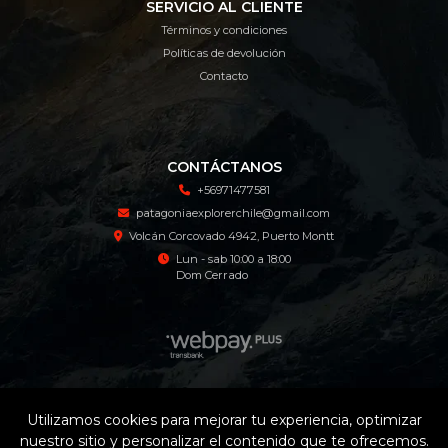
SERVICIO AL CLIENTE
Términos y condiciones
Políticas de devolución
Contacto
CONTÁCTANOS
+56971477581
patagoniaexplorerchile@gmail.com
Volcán Corcovado 4942, Puerto Montt
Lun - sab 10:00 a 18:00
Dom Cerrado
Patagonia Explorer Tienda Online © 2026
Utilizamos cookies para mejorar tu experiencia, optimizar
¿Te gusta mi tienda? Yo vendo con
Bsale
nuestro sitio y personalizar el contenido que te ofrecemos.