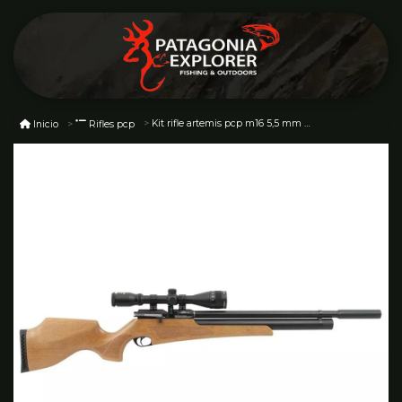
Kit rifle artemis pcp m16 5,5 mm + mira 4-16x50
Inicio
Rifles pcp