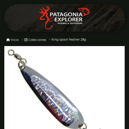
King spoon feather 28g
Inicio
Colecciones