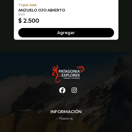
Triple AAA
Sa
ANZUELO OJO ABIERTO
CA
2un
$ 2.500
$
Agregar
INFORMACIÓN
Nosotros