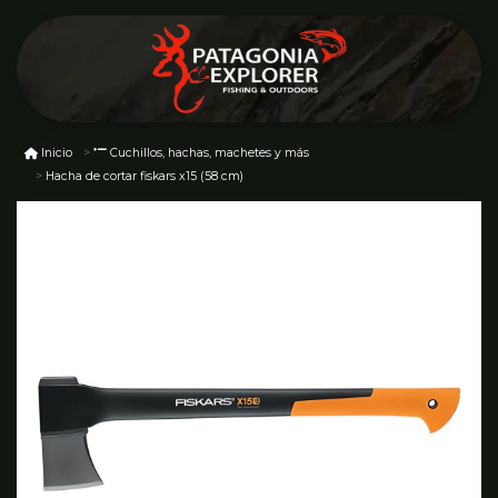
Inicio
Cuchillos, hachas, machetes y más
Hacha de cortar fiskars x15 (58 cm)