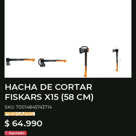
HACHA DE CORTAR
FISKARS X15 (58 CM)
SKU: 70014845743714
$ 64.990
Agotado.