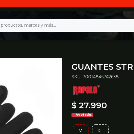
GUANTES STR
SKU: 70014845742638
$ 27.990
Agotado.
M
XL