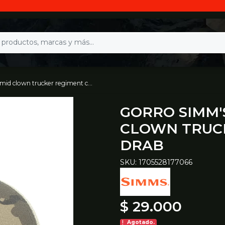
wn trucker regiment camo olive drab
GORRO SIMM'
CLOWN TRUCK
DRAB
SKU: 1705528177066
$ 29.000
Agotado.