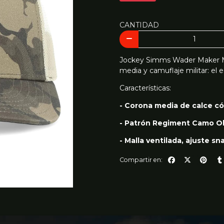
CANTIDAD
Jockey Simms Wader Maker M
media y camuflaje militar: el
Características:
- Corona media de calce c
- Patrón Regiment Camo Ol
- Malla ventilada, ajuste s
Compartir en: