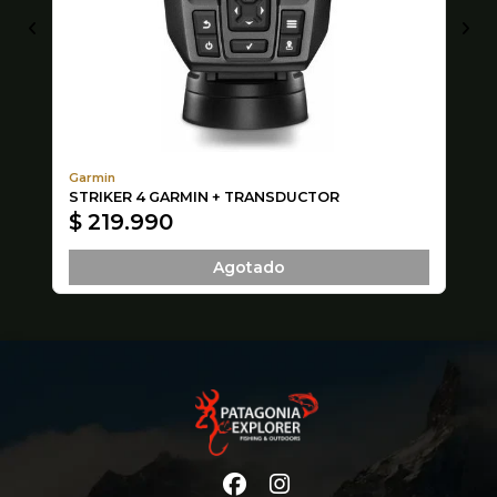
Garmin
Ga
STRIKER 4 GARMIN + TRANSDUCTOR
RE
$ 219.990
$
Agotado