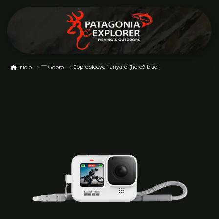
Gopro sleeve+lanyard (hero9 black) white adsst-002
Inicio
Gopro