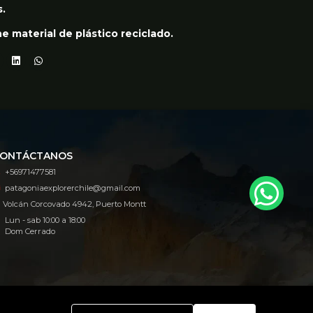
.
e material de plástico reciclado.
ONTÁCTANOS
+56971477581
patagoniaexplorerchile@gmail.com
Volcán Corcovado 4942, Puerto Montt
Lun - sab 10:00 a 18:00
Dom Cerrado