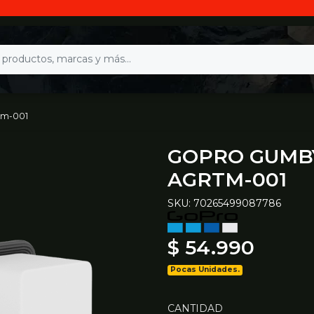
tm-001
GOPRO GUMBY
AGRTM-001
SKU: 70265499087786
$ 54.990
Pocas Unidades.
CANTIDAD