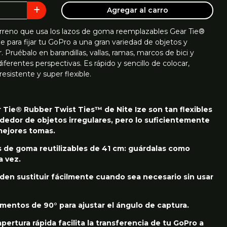
Agregar al carro
rreno que usa los lazos de goma reemplazables Gear Tie®
e para fijar tu GoPro a una gran variedad de objetos y
. Pruébalo en barandillas, vallas, ramas, marcos de bici y
ferentes perspectivas. Es rápido y sencillo de colocar,
sistente y super flexible.
 Tie® Rubber Twist Ties™ de Nite Ize son tan flexibles
dedor de objetos irregulares, pero lo suficientemente
 mejores tomas.
os de goma reutilizables de 41 cm: guárdalas como
a vez.
den sustituir fácilmente cuando sea necesario sin usar
ementos de 90° para ajustar el ángulo de captura.
pertura rápida facilita la transferencia de tu GoPro a