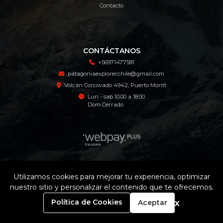
Contacto
CONTÁCTANOS
+56971477581
patagoniaexplorerchile@gmail.com
Volcán Corcovado 4942, Puerto Montt
Lun - sab 10:00 a 18:00
Dom Cerrado
Patagonia Explorer Tienda Online © 2026
Utilizamos cookies para mejorar tu experiencia, optimizar
¿Te gusta mi tienda? Yo vendo con
Bsale
nuestro sitio y personalizar el contenido que te ofrecemos.
0
x
Política de Cookies
Aceptar
Inicio
Carrito
Buscar
Menú