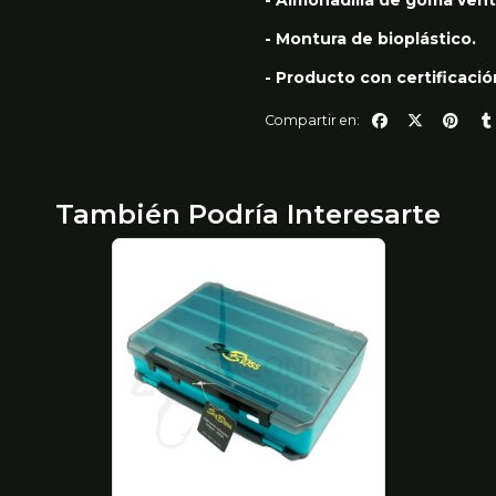
- Almohadilla de goma venti
- Montura de bioplástico.
- Producto con certificació
Compartir en:
También Podría Interesarte