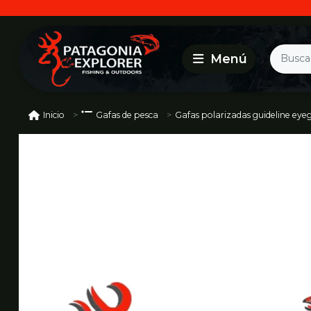
Gafas polarizadas guideline eyeg
Inicio
Gafas de pesca