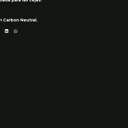
lada para las cejas.
n Carbon Neutral.