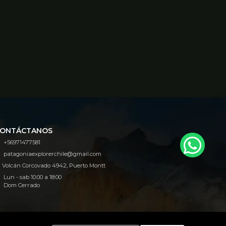
ONTÁCTANOS
+56971477581
patagoniaexplorerchile@gmail.com
Volcán Corcovado 4942, Puerto Montt
Lun - sab 10:00 a 18:00
Dom Cerrado