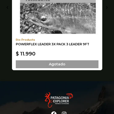
Rio Products
Tr
POWERFLEX LEADER 3X PACK 3 LEADER 9FT
CH
N
$ 11.990
$
Agotado