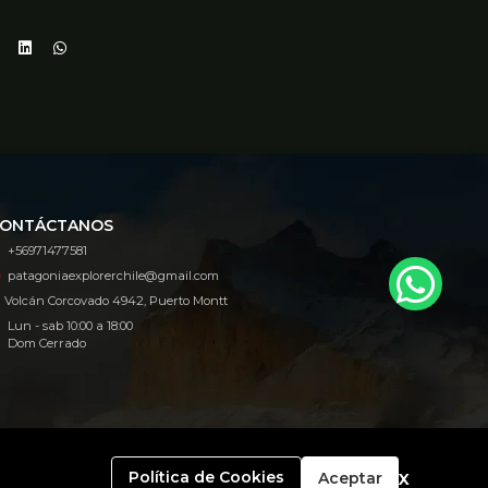
ONTÁCTANOS
+56971477581
patagoniaexplorerchile@gmail.com
Volcán Corcovado 4942, Puerto Montt
Lun - sab 10:00 a 18:00
Dom Cerrado
x
Política de Cookies
Aceptar