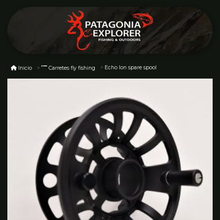
Echo lon spare spool
Inicio
Carretes fly fishing