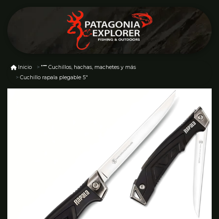
Inicio
Cuchillos, hachas, machetes y más
Cuchillo rapala plegable 5"