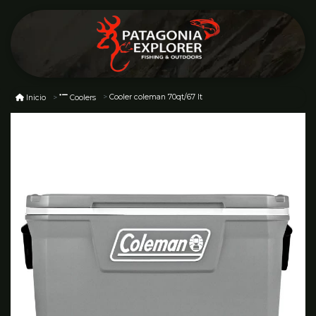
Cooler coleman 70qt/67 lt
Inicio
Coolers