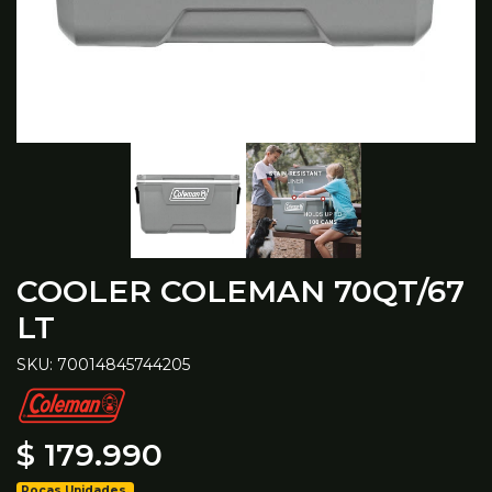
COOLER COLEMAN 70QT/67
LT
SKU: 70014845744205
$ 179.990
Pocas Unidades.