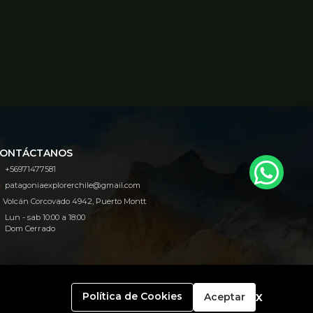
ONTÁCTANOS
+56971477581
patagoniaexplorerchile@gmail.com
Volcán Corcovado 4942, Puerto Montt
Lun - sab 10:00 a 18:00
Dom Cerrado
x
Política de Cookies
Aceptar