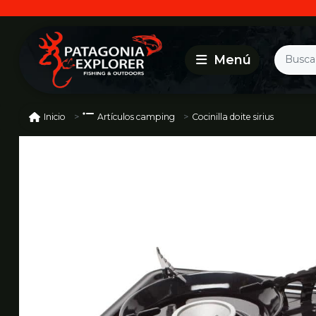
Cocinilla doite sirius
Inicio
Artículos camping