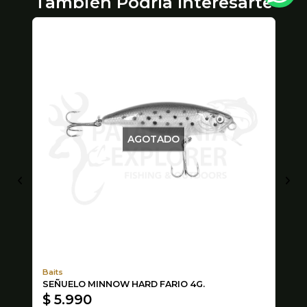
También Podría Interesarte
AGOTADO
Baits
Bl
SEÑUELO MINNOW HARD FARIO 4G.
DE
$ 5.990
$