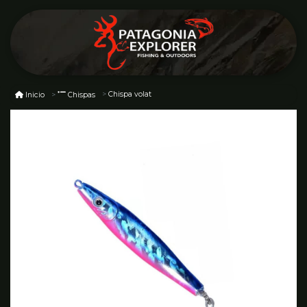
Chispa volat
Inicio
Chispas