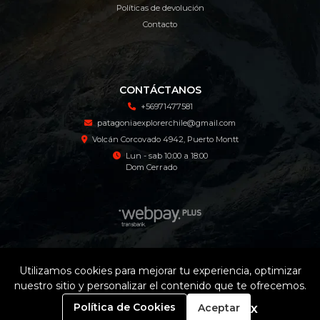
Políticas de devolución
Contacto
CONTÁCTANOS
+56971477581
patagoniaexplorerchile@gmail.com
Volcán Corcovado 4942, Puerto Montt
Lun - sab 10:00 a 18:00
Dom Cerrado
Patagonia Explorer Tienda Online © 2026
Utilizamos cookies para mejorar tu experiencia, optimizar
¿Te gusta mi tienda? Yo vendo con
Bsale
nuestro sitio y personalizar el contenido que te ofrecemos.
0
x
Política de Cookies
Aceptar