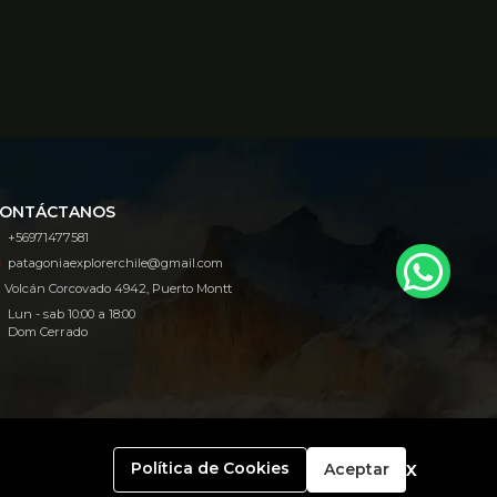
ONTÁCTANOS
+56971477581
patagoniaexplorerchile@gmail.com
Volcán Corcovado 4942, Puerto Montt
Lun - sab 10:00 a 18:00
Dom Cerrado
x
Política de Cookies
Aceptar