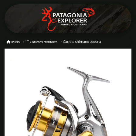
Carrete shimano sedona
Inicio
Carretes frontales