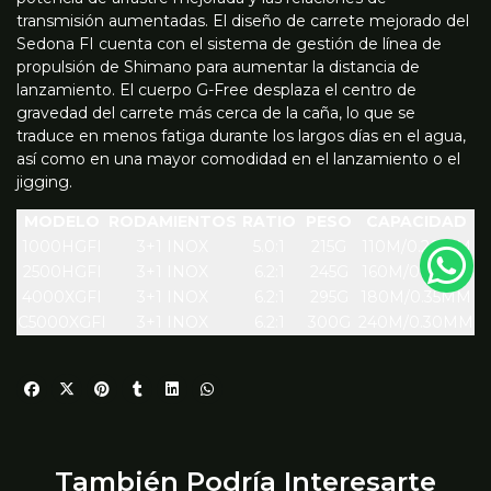
transmisión aumentadas. El diseño de carrete mejorado del
Sedona FI cuenta con el sistema de gestión de línea de
propulsión de Shimano para aumentar la distancia de
lanzamiento. El cuerpo G-Free desplaza el centro de
gravedad del carrete más cerca de la caña, lo que se
traduce en menos fatiga durante los largos días en el agua,
así como en una mayor comodidad en el lanzamiento o el
jigging.
MODELO
RODAMIENTOS
RATIO
PESO
CAPACIDAD
1000HGFI
3+1 INOX
5.0:1
215G
110M/0.20MM
2500HGFI
3+1 INOX
6.2:1
245G
160M/0.25MM
4000XGFI
3+1 INOX
6.2:1
295G
180M/0.35MM
C5000XGFI
3+1 INOX
6.2:1
300G
240M/0.30MM
También Podría Interesarte