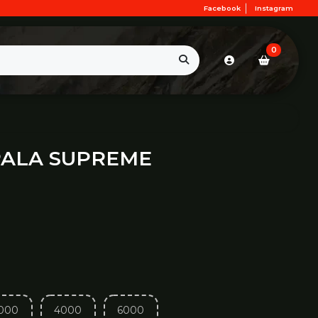
Facebook
Instagram
0
PALA SUPREME
000
4000
6000