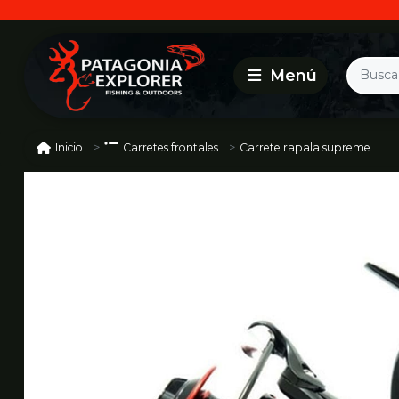
Carrete rapala supreme
Inicio
Carretes frontales