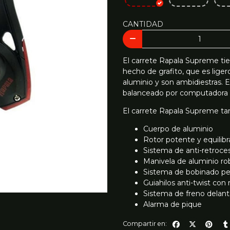
CANTIDAD
El carrete Rapala Supreme ti
hecho de grafito, que es ligero
aluminio y son ambidiestras. 
balanceado por computadora p
El carrete Rapala Supreme tam
Cuerpo de aluminio
Rotor potente y equilib
Sistema de anti-retroces
Manivela de aluminio r
Sistema de bobinado pe
Guiahilos anti-twist co
Sistema de freno delant
Alarma de pique
Compartir en: