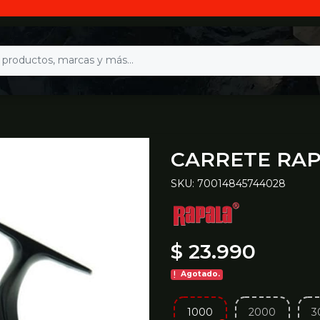
CARRETE RA
SKU: 70014845744028
$ 23.990
Agotado.
1000
2000
3