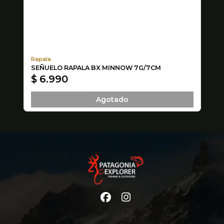
Rapala
Ba
SEÑUELO RAPALA BX MINNOW 7G/7CM
BA
$ 6.990
$
Agotado