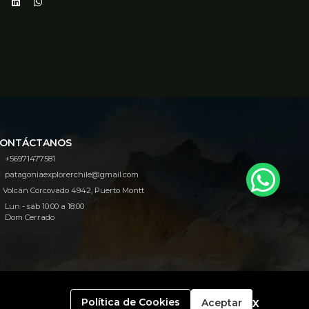
ONTÁCTANOS
+56971477581
patagoniaexplorerchile@gmail.com
Volcán Corcovado 4942, Puerto Montt
Lun - sab 10:00 a 18:00
Dom Cerrado
x
Política de Cookies
Aceptar