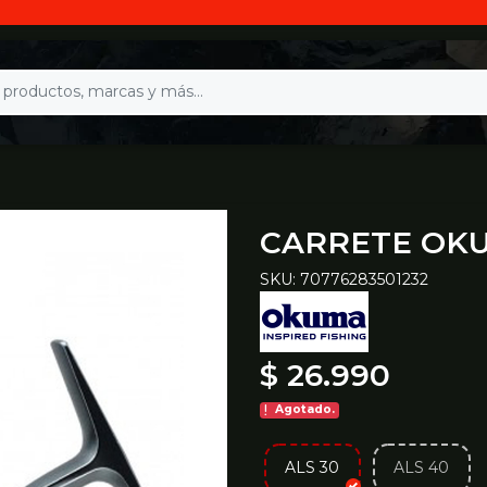
CARRETE OKU
SKU: 70776283501232
$ 26.990
Agotado.
ALS 30
ALS 40