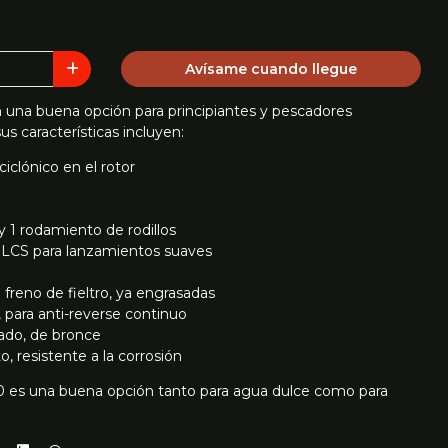
Avísame cuando llegue
 una buena opción para principiantes y pescadores
s características incluyen:
ciclónico en el rotor
 1 rodamiento de rodillos
ea LCS para lanzamientos suaves
freno de fieltro, ya engrasadas
 para anti-reverse continuo
ado, de bronce
o, resistente a la corrosión
0 es una buena opción tanto para agua dulce como para