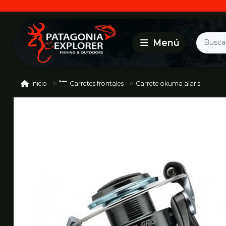
Carrete okuma alaris
Inicio
Carretes frontales