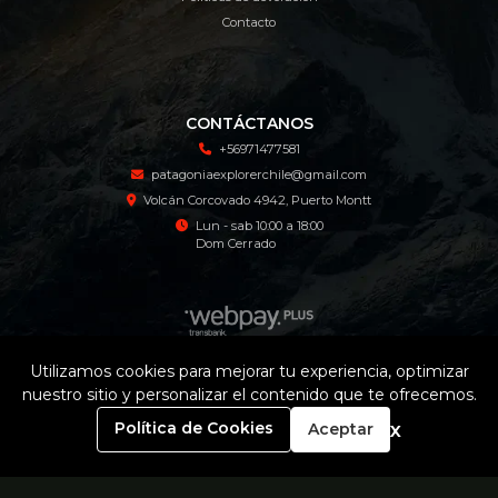
Contacto
CONTÁCTANOS
+56971477581
patagoniaexplorerchile@gmail.com
Volcán Corcovado 4942, Puerto Montt
Lun - sab 10:00 a 18:00
Dom Cerrado
Utilizamos cookies para mejorar tu experiencia, optimizar
nuestro sitio y personalizar el contenido que te ofrecemos.
Patagonia Explorer Tienda Online © 2026
¿Te gusta mi tienda? Yo vendo con
Bsale
0
x
Política de Cookies
Aceptar
Inicio
Carrito
Buscar
Menú