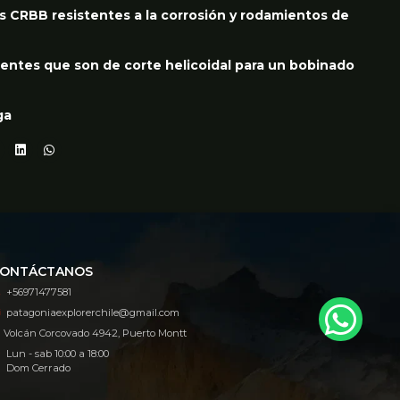
s CRBB resistentes a la corrosión y rodamientos de
stentes que son de corte helicoidal para un bobinado
ga
ONTÁCTANOS
+56971477581
patagoniaexplorerchile@gmail.com
Volcán Corcovado 4942, Puerto Montt
Lun - sab 10:00 a 18:00
Dom Cerrado