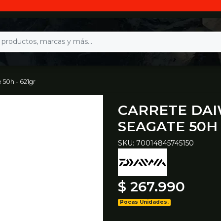
 50h - 621gr
CARRETE DA
SEAGATE 50H 
SKU: 70014845745150
$ 267.990
Pocas Unidades.