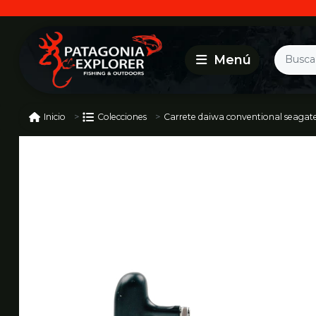
Carrete daiwa conventional seagate
Inicio
Colecciones