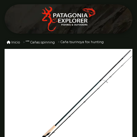
Caña tsurinoya fox hunting
Inicio
Cañas spinning