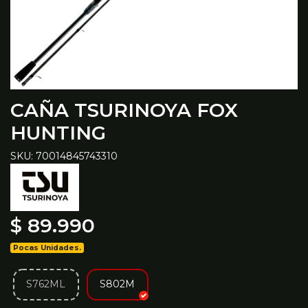
CAÑA TSURINOYA FOX
HUNTING
SKU: 70014845743310
$ 89.990
Pocas Unidades.
S762ML
S802M