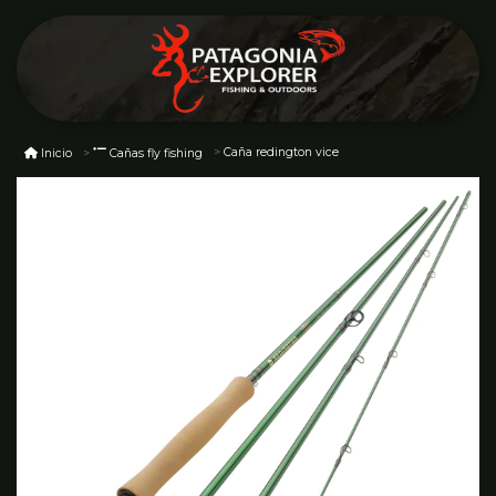
Caña redington vice
Inicio
Cañas fly fishing