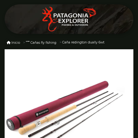
Caña redington dually 6wt
Inicio
Cañas fly fishing