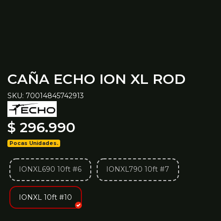
CAÑA ECHO ION XL ROD
SKU: 70014845742913
$ 296.990
Pocas Unidades.
IONXL690 10ft #6
IONXL790 10ft #7
IONXL 10ft #10