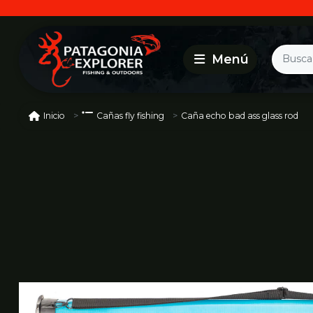
Caña echo bad ass glass rod
Inicio
Cañas fly fishing