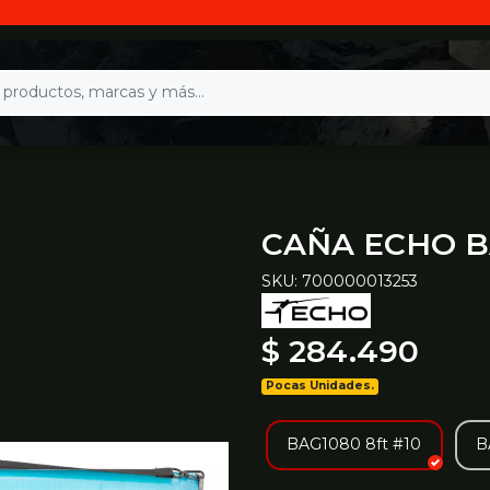
CAÑA ECHO B
SKU: 700000013253
$ 284.490
Pocas Unidades.
BAG1080 8ft #10
B