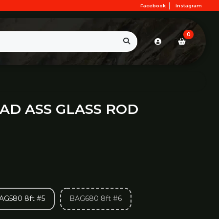
Facebook
Instagram
0
AD ASS GLASS ROD
AG580 8ft #5
BAG680 8ft #6