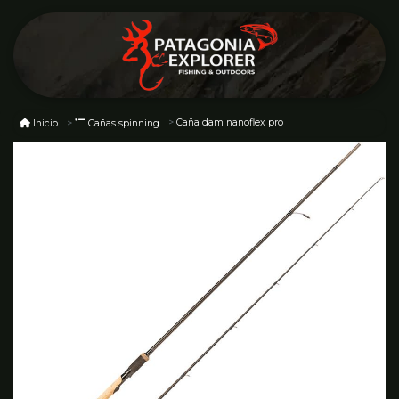
Caña dam nanoflex pro
Inicio
Cañas spinning