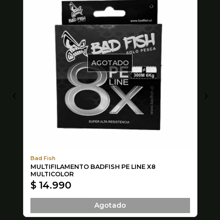
AGOTADO
Bad Fish
Tr
MULTIFILAMENTO BADFISH PE LINE X8
AN
2u
MULTICOLOR
$ 14.990
$
Agotado