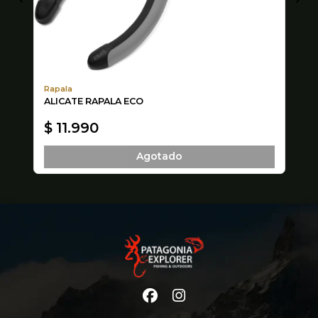
Rapala
Ow
N
ALICATE RAPALA ECO
MU
M
$ 11.990
$
Agotado