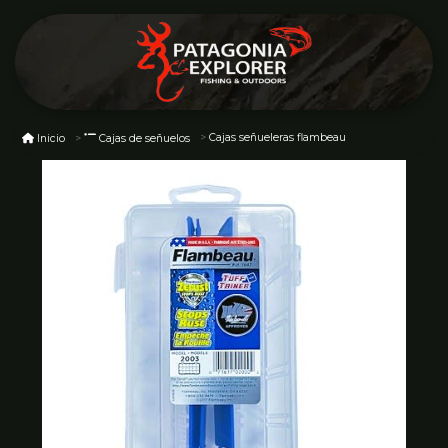
Cajas señueleras flambeau
Inicio
Cajas de señuelos