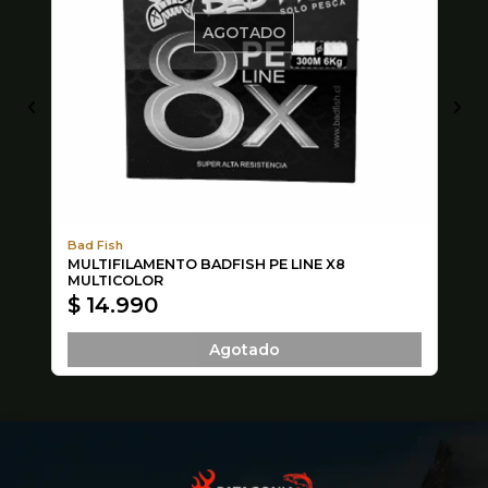
AGOTADO
Bad Fish
JO
MULTIFILAMENTO BADFISH PE LINE X8
MU
MULTICOLOR
$ 14.990
$
Agotado