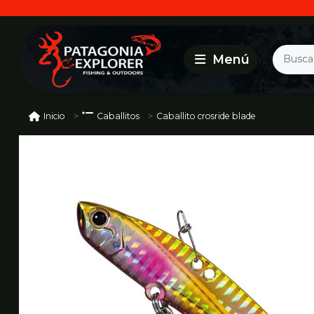
Caballito crosride blade
Inicio
Caballitos