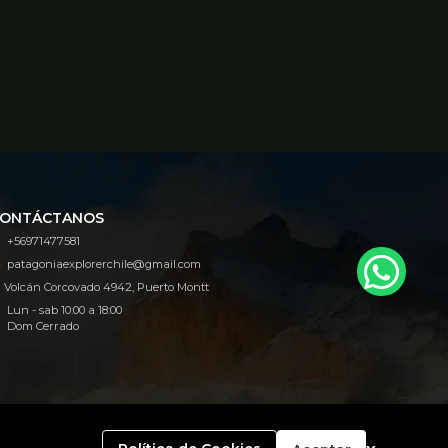
ONTÁCTANOS
+56971477581
patagoniaexplorerchile@gmail.com
Volcán Corcovado 4942, Puerto Montt
Lun - sab 10:00 a 18:00
Dom Cerrado