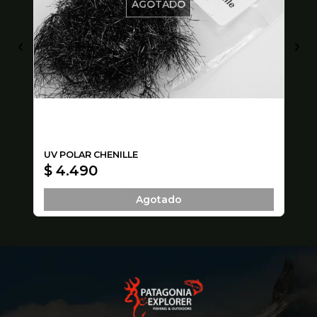
AGOTADO
UV POLAR CHENILLE
LE
$ 4.490
$
Agotado