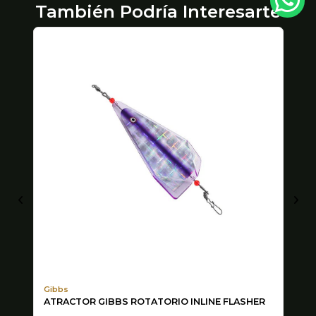
También Podría Interesarte
Gibbs
Pa
ATRACTOR GIBBS ROTATORIO INLINE FLASHER
CU
EX