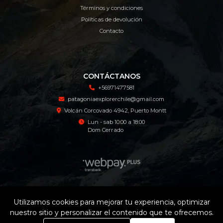
Términos y condiciones
Políticas de devolución
Contacto
CONTÁCTANOS
+56971477581
patagoniaexplorerchile@gmail.com
Volcán Corcovado 4942, Puerto Montt
Lun - sab 10:00 a 18:00
Dom Cerrado
Patagonia Explorer Tienda Online © 2026
Utilizamos cookies para mejorar tu experiencia, optimizar
¿Te gusta mi tienda? Yo vendo con
Bsale
nuestro sitio y personalizar el contenido que te ofrecemos.