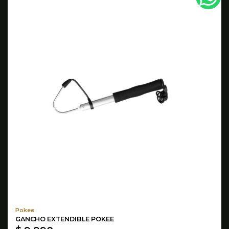
Pokee
GANCHO EXTENDIBLE POKEE