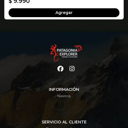
$ 9.990
Agregar
INFORMACIÓN
Nosotros
SERVICIO AL CLIENTE