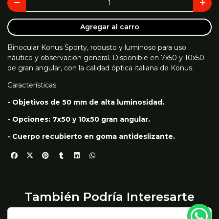
Agregar al carro
Binocular Konus Sporty, robusto y luminoso para uso
náutico y observación general. Disponible en 7x50 y 10x50
de gran angular, con la calidad óptica italiana de Konus.
Características:
- Objetivos de 50 mm de alta luminosidad.
- Opciones: 7x50 y 10x50 gran angular.
- Cuerpo recubierto en goma antideslizante.
También Podría Interesarte