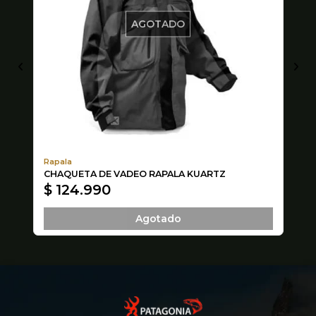
AGOTADO
Rapala
Ma
CHAQUETA DE VADEO RAPALA KUARTZ
VI
$ 124.990
$
Agotado