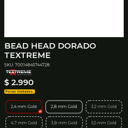
BEAD HEAD DORADO
TEXTREME
SKU: 70014845744728
$ 2.990
Pocas Unidades.
2,4 mm Gold
2,8 mm Gold
3,2 mm Gold
4,7 mm Gold
3,8 mm Gold
5,5 mm Gold