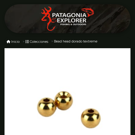
Bead head dorado textreme
Inicio
Colecciones