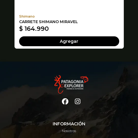
Shimano
Ma
CARRETE SHIMANO MIRAVEL
CA
$ 164.990
$
Agregar
INFORMACIÓN
Nosotros