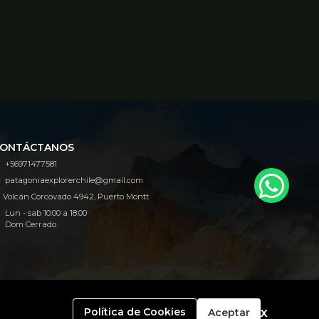
ONTÁCTANOS
+56971477581
patagoniaexplorerchile@gmail.com
Volcán Corcovado 4942, Puerto Montt
Lun - sab 10:00 a 18:00
Dom Cerrado
x
Política de Cookies
Aceptar