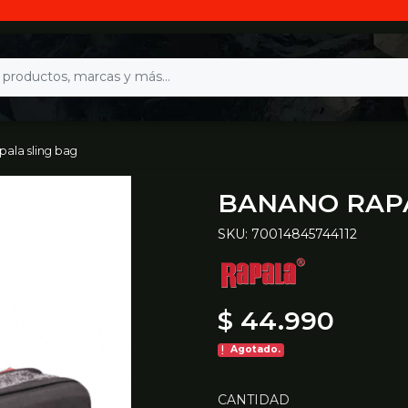
ala sling bag
BANANO RAPA
SKU: 70014845744112
$ 44.990
Agotado.
CANTIDAD