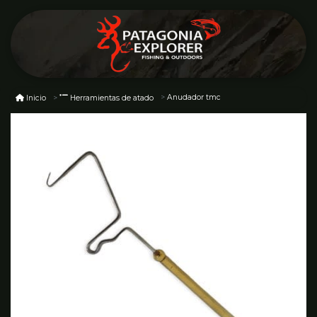
Anudador tmc
Inicio
Herramientas de atado