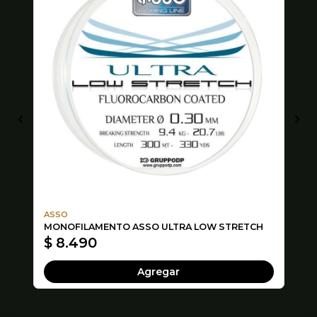
ASSO
Ri
MONOFILAMENTO ASSO ULTRA LOW STRETCH
FL
$ 8.490
$
Agregar