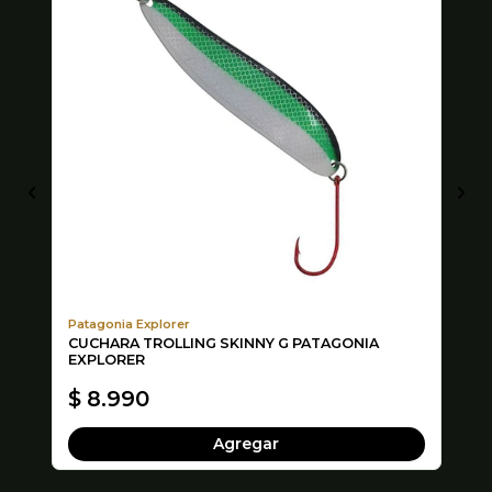
Patagonia Explorer
Ra
CUCHARA TROLLING SKINNY G PATAGONIA
SE
EXPLORER
$ 8.990
$
Agregar