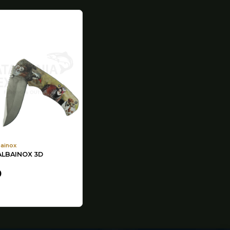
bainox
ALBAINOX 3D
0