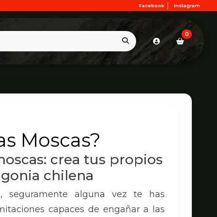
Facebook
Instagram
0
ias Moscas?
moscas: crea tus propios
agonia chilena
a, seguramente alguna vez te has
itaciones capaces de engañar a las